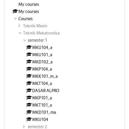
My courses
My courses
Courses
Teknik Mesin
Teknik Mekatronika
semester 1
MKU104_a
MKU101_a
MKD102_a
MKP104_a
MKK101_m_a
MKT104_a
DASAR ALPRO
MKP101_a
MKT101_a
MKD101_ma
MKU104
semester 2